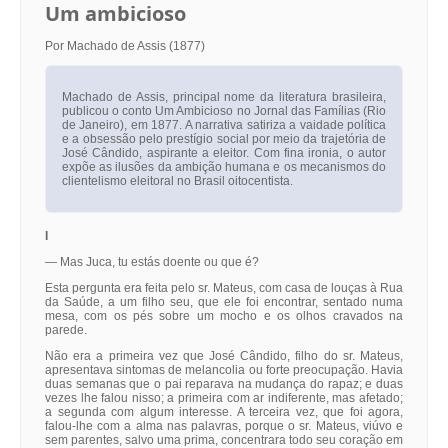
Um ambicioso
Por Machado de Assis (1877)
Machado de Assis, principal nome da literatura brasileira,
publicou o conto Um Ambicioso no Jornal das Famílias (Rio
de Janeiro), em 1877. A narrativa satiriza a vaidade política
e a obsessão pelo prestígio social por meio da trajetória de
José Cândido, aspirante a eleitor. Com fina ironia, o autor
expõe as ilusões da ambição humana e os mecanismos do
clientelismo eleitoral no Brasil oitocentista.
I
— Mas Juca, tu estás doente ou que é?
Esta pergunta era feita pelo sr. Mateus, com casa de louças à Rua
da Saúde, a um filho seu, que ele foi encontrar, sentado numa
mesa, com os pés sobre um mocho e os olhos cravados na
parede.
Não era a primeira vez que José Cândido, filho do sr. Mateus,
apresentava sintomas de melancolia ou forte preocupação. Havia
duas semanas que o pai reparava na mudança do rapaz; e duas
vezes lhe falou nisso; a primeira com ar indiferente, mas afetado;
a segunda com algum interesse. A terceira vez, que foi agora,
falou-lhe com a alma nas palavras, porque o sr. Mateus, viúvo e
sem parentes, salvo uma prima, concentrara todo seu coração em