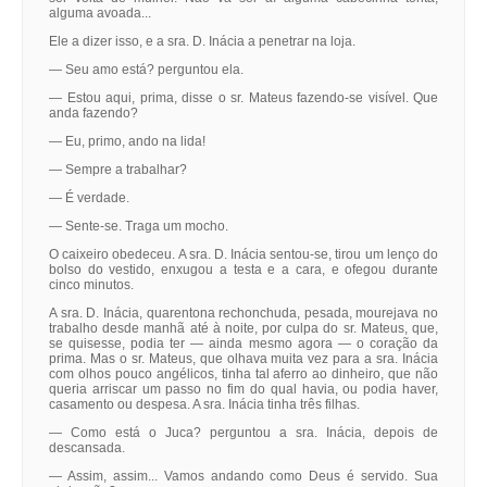
alguma avoada...
Ele a dizer isso, e a sra. D. Inácia a penetrar na loja.
— Seu amo está? perguntou ela.
— Estou aqui, prima, disse o sr. Mateus fazendo-se visível. Que
anda fazendo?
— Eu, primo, ando na lida!
— Sempre a trabalhar?
— É verdade.
— Sente-se. Traga um mocho.
O caixeiro obedeceu. A sra. D. Inácia sentou-se, tirou um lenço do
bolso do vestido, enxugou a testa e a cara, e ofegou durante
cinco minutos.
A sra. D. Inácia, quarentona rechonchuda, pesada, mourejava no
trabalho desde manhã até à noite, por culpa do sr. Mateus, que,
se quisesse, podia ter — ainda mesmo agora — o coração da
prima. Mas o sr. Mateus, que olhava muita vez para a sra. Inácia
com olhos pouco angélicos, tinha tal aferro ao dinheiro, que não
queria arriscar um passo no fim do qual havia, ou podia haver,
casamento ou despesa. A sra. Inácia tinha três filhas.
— Como está o Juca? perguntou a sra. Inácia, depois de
descansada.
— Assim, assim... Vamos andando como Deus é servido. Sua