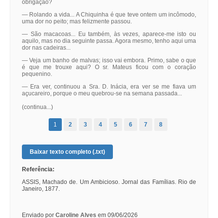
obrigação?
— Rolando a vida... A Chiquinha é que teve ontem um incômodo,
uma dor no peito; mas felizmente passou.
— São macacoas... Eu também, às vezes, aparece-me isto ou
aquilo, mas no dia seguinte passa. Agora mesmo, tenho aqui uma
dor nas cadeiras...
— Veja um banho de malvas; isso vai embora. Primo, sabe o que
é que me trouxe aqui? O sr. Mateus ficou com o coração
pequenino.
— Era ver, continuou a Sra. D. Inácia, era ver se me fiava um
açucareiro, porque o meu quebrou-se na semana passada...
(continua...)
1
2
3
4
5
6
7
8
Baixar texto completo (.txt)
Referência:
ASSIS, Machado de. Um Ambicioso. Jornal das Famílias. Rio de
Janeiro, 1877.
Enviado por
Caroline Alves
em 09/06/2026