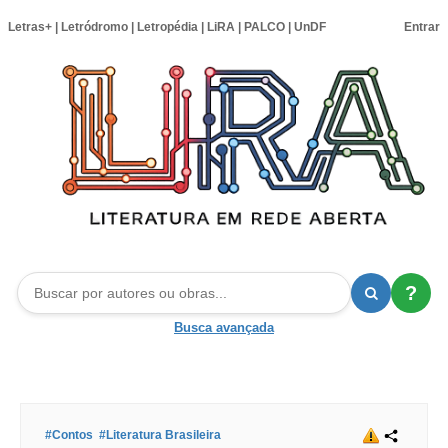
Letras+
|
Letródromo
|
Letropédia
|
LiRA
|
PALCO
|
UnDF
Entrar
?
Busca avançada
#Contos
#Literatura Brasileira