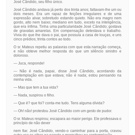
José Cândido, seu filho único.
José Cândido andava já perto dos trinta anos; faltavam-lhe um ou
dois meses. Era um rapaz de feições irregulares e de uma
expressão alvar, sobretudo estando quieto. Não era magro nem
gordo, alto nem baixo; mediano em tudo, exceto na inteligência,
que era ínfima. Tinha uma particularidade José Cândido; gostava
de gravatas amarelas. Em compensação detestava o trabalho.
Vivia do que lhe dava o pai, que possuía a casa de louças, e uns
cinco prédios; trinta contos ao todo.
O sr. Mateus repetiu as palavras com que esta narração começa,
e não obteve melhor resposta do que um silêncio sinistro e
doloroso.
— Juca, responde!
— Não é nada, papai, disse José Cândido, acordando da
contemplação em que estava; não é nada; estou pensando na
minha vida.
— Mas que tem a tua vida?
— Nada, suspirou o filho.
— Que é? que foi? conta-me tudo. Tens alguma dívida?
— Oh! não! protestou José Cândido com um gesto de pudor.
O sr. Mateus respirou; escapara ao maior perigo. Ele professava o
princípio de não dever
nem fiar. José Cândido, vendo-o caminhar para a porta, cravou