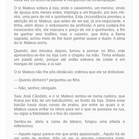
outra vez os olhos na parede e mergulhou na contemplação.
O sr. Mateus voltara à loja, onde o caixeirinho, um menino, vindo
de Iguaçu dois meses antes, impingia a um freguês, por dois mil-
réis, uma jarra de mil e quinhentos. Esta circunstância prendeu a
atenção do sr. Mateus, que antes de ser pai, já era negociante, e
tinha, além disso, o entusiasmo da profissão. A jarra custara-lhe
novecentos réis; ele marcara o preço de mil e quinhentos, a fim
de ganhar seis tostões; mas o caixeiro, que tinha a flama
sagrada, achou meio de lhe fazer ganhar quase o duplo. A alma
do sr. Mateus sorriu.
Quando, dez minutos depois, tornou a pensar no filho, este
apresentou-se-lhe na loja com o chapéu na mão. Tinha enfiado
um paletó preto, porque até então estivera de colete e em
mangas de camisa, e ia sair.
O sr. Mateus não lhe pôs obstáculo; estimou que ele se distraísse.
— Queres dinheiro? perguntou ao filho.
— Não, senhor, obrigado.
Saiu José Cândido, e o sr. Mateus sentou-se numa cadeira, que
ficava por trás de um balcãozinho, ao fundo da loja. Sobre esse
balcão havia duas rumas de pratos, por entre as quais o sr.
Mateus usava enfiar os olhos para ver o que se passava na rua,
ou vigiar a fidelidade e o tino do caixeiro.
Sentou-se, abriu a caixa de tabaco, fungou uma pitada e
reflexionou:
— Aquele rapaz parece-me que anda apaixonado... Aquilo há de
ser volta de mulher. Não vá ser aí alguma cabecinha tonta,